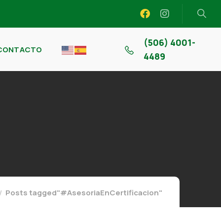
(506) 4001-
CONTACTO
4489
Posts tagged"#AsesoriaEnCertificacion"