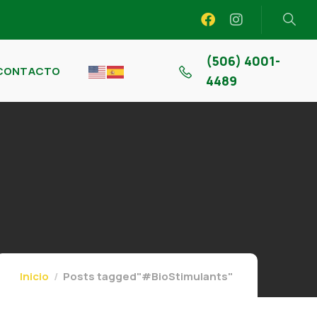
(506) 4001-
CONTACTO
4489
Inicio
Posts tagged"#BioStimulants"